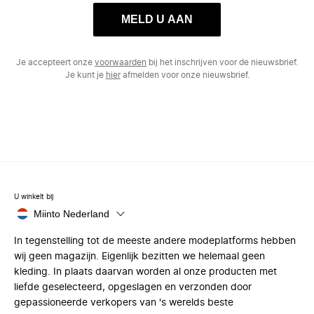
MELD U AAN
Je accepteert onze
voorwaarden
bij het inschrijven voor de nieuwsbrief.
Je kunt je
hier
afmelden voor onze nieuwsbrief.
U winkelt bij
Miinto Nederland
In tegenstelling tot de meeste andere modeplatforms hebben
wij geen magazijn. Eigenlijk bezitten we helemaal geen
kleding. In plaats daarvan worden al onze producten met
liefde geselecteerd, opgeslagen en verzonden door
gepassioneerde verkopers van 's werelds beste