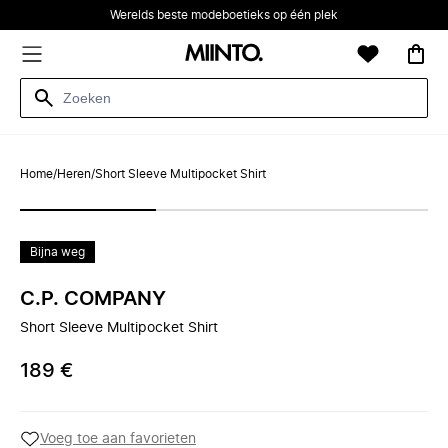
Werelds beste modeboetieks op één plek
Home
/
Heren
/
Short Sleeve Multipocket Shirt
Bijna weg
C.P. COMPANY
Short Sleeve Multipocket Shirt
189 €
Voeg toe aan favorieten