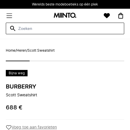
Werelds beste modeboetieks op één plek
Home
/
Heren
/
Scott Sweatshirt
Bijna weg
BURBERRY
Scott Sweatshirt
688 €
Voeg toe aan favorieten