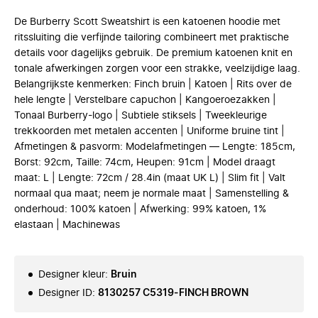
De Burberry Scott Sweatshirt is een katoenen hoodie met
ritssluiting die verfijnde tailoring combineert met praktische
details voor dagelijks gebruik. De premium katoenen knit en
tonale afwerkingen zorgen voor een strakke, veelzijdige laag.
Belangrijkste kenmerken: Finch bruin | Katoen | Rits over de
hele lengte | Verstelbare capuchon | Kangoeroezakken |
Tonaal Burberry-logo | Subtiele stiksels | Tweekleurige
trekkoorden met metalen accenten | Uniforme bruine tint |
Afmetingen & pasvorm: Modelafmetingen — Lengte: 185cm,
Borst: 92cm, Taille: 74cm, Heupen: 91cm | Model draagt
maat: L | Lengte: 72cm / 28.4in (maat UK L) | Slim fit | Valt
normaal qua maat; neem je normale maat | Samenstelling &
onderhoud: 100% katoen | Afwerking: 99% katoen, 1%
elastaan | Machinewas
Designer kleur
:
Bruin
Designer ID
:
8130257 C5319-FINCH BROWN