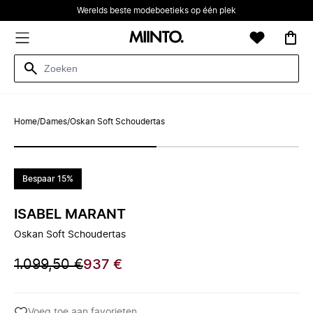
Werelds beste modeboetieks op één plek
Home
/
Dames
/
Oskan Soft Schoudertas
Bespaar 15%
ISABEL MARANT
Oskan Soft Schoudertas
1.099,50 €
937 €
Voeg toe aan favorieten