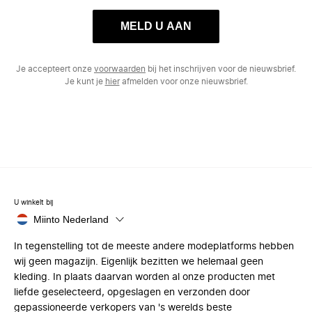
MELD U AAN
Je accepteert onze
voorwaarden
bij het inschrijven voor de nieuwsbrief.
Je kunt je
hier
afmelden voor onze nieuwsbrief.
U winkelt bij
Miinto Nederland
In tegenstelling tot de meeste andere modeplatforms hebben
wij geen magazijn. Eigenlijk bezitten we helemaal geen
kleding. In plaats daarvan worden al onze producten met
liefde geselecteerd, opgeslagen en verzonden door
gepassioneerde verkopers van 's werelds beste