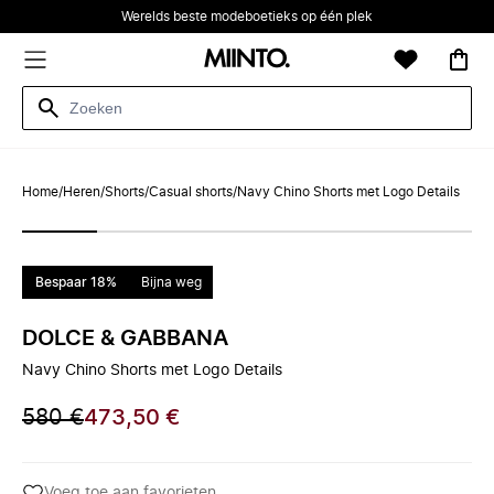
Werelds beste modeboetieks op één plek
Home
/
Heren
/
Shorts
/
Casual shorts
/
Navy Chino Shorts met Logo Details
Bespaar 18%
Bijna weg
DOLCE & GABBANA
Navy Chino Shorts met Logo Details
580 €
473,50 €
Voeg toe aan favorieten