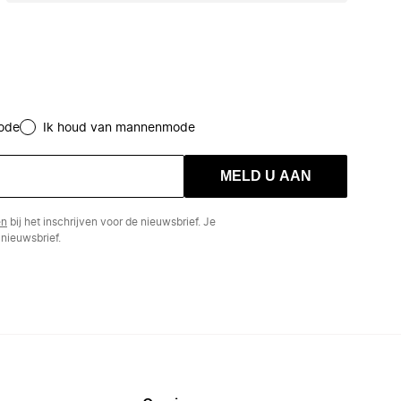
ode
Ik houd van mannenmode
MELD U AAN
en
bij het inschrijven voor de nieuwsbrief. Je
nieuwsbrief.