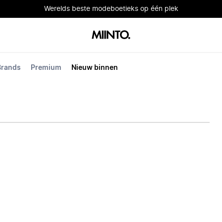
Werelds beste modeboetieks op één plek
Brands
Premium
Nieuw binnen