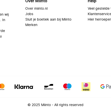
Over Miinto
Help
Over miinto.nl
Veel gestelde
Jobs
Klantenservic
en wij
Sluit je boetiek aan bij Miinto
Hier herroepe
. In
Merken
rde
u
© 2025 Miinto - All rights reserved