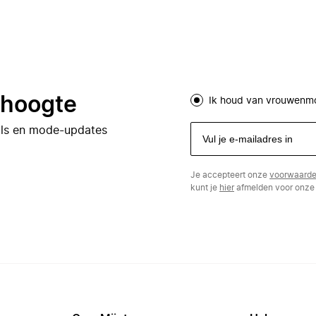
e hoogte
Ik houd van vrouwenm
eals en mode-updates
Je accepteert onze
voorwaard
kunt je
hier
afmelden voor onze 