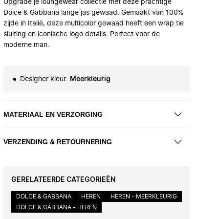
Upgrade je loungewear collectie met deze prachtige
Dolce & Gabbana lange jas gewaad. Gemaakt van 100%
zijde in Italië, deze multicolor gewaad heeft een wrap tie
sluiting en iconische logo details. Perfect voor de
moderne man.
Designer kleur
:
Meerkleurig
MATERIAAL EN VERZORGING
VERZENDING & RETOURNERING
GERELATEERDE CATEGORIEËN
DOLCE & GABBANA
HEREN
HEREN - MEERKLEURIG
DOLCE & GABBANA - HEREN