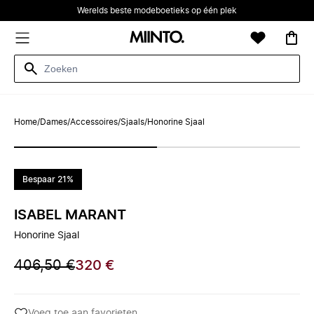
Werelds beste modeboetieks op één plek
Home
/
Dames
/
Accessoires
/
Sjaals
/
Honorine Sjaal
Bespaar 21%
ISABEL MARANT
Honorine Sjaal
406,50 €
320 €
Voeg toe aan favorieten