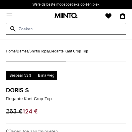
Werelds beste modeboetieks op één plek
Home
/
Dames
/
Shirts
/
Tops
/
Elegante Kant Crop Top
Bespaar 53%
Bijna weg
DORIS S
Elegante Kant Crop Top
263 €
124 €
Voeg toe aan favorieten