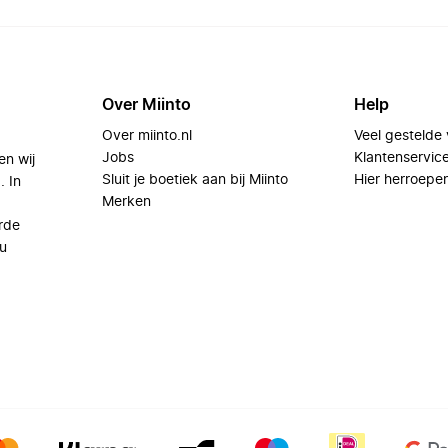
Over Miinto
Help
Over miinto.nl
Veel gestelde
Jobs
Klantenservic
en wij
Sluit je boetiek aan bij Miinto
Hier herroepe
. In
Merken
rde
u