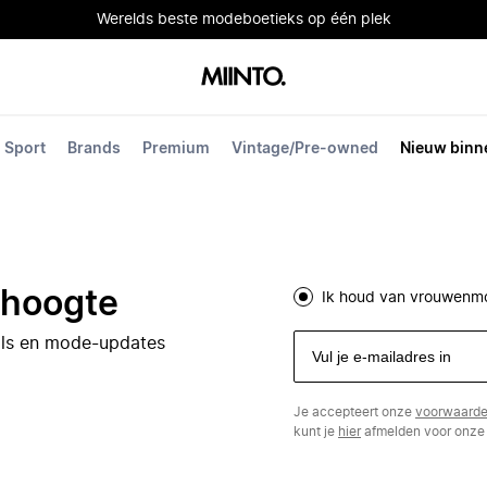
Werelds beste modeboetieks op één plek
Sport
Brands
Premium
Vintage/Pre-owned
Nieuw binn
e hoogte
Ik houd van vrouwenm
eals en mode-updates
Je accepteert onze
voorwaard
kunt je
hier
afmelden voor onze 