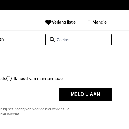
Verlanglijstje
Mandje
en
ode
Ik houd van mannenmode
MELD U AAN
en
bij het inschrijven voor de nieuwsbrief. Je
nieuwsbrief.