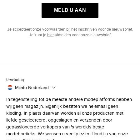
MELD U AAN
Je accepteert onze
voorwaarden
bij het inschrijven voor de nieuwsbrief.
Je kunt je
hier
afmelden voor onze nieuwsbrief.
U winkelt bij
Miinto Nederland
In tegenstelling tot de meeste andere modeplatforms hebben
wij geen magazijn. Eigenlijk bezitten we helemaal geen
kleding. In plaats daarvan worden al onze producten met
liefde geselecteerd, opgeslagen en verzonden door
gepassioneerde verkopers van 's werelds beste
modeboetieks. We wensen u veel plezier. Houdt u van onze