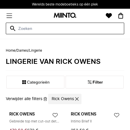
Werelds beste modeboetieks op één plek
Home
/
Dames
/
Lingerie
LINGERIE VAN RICK OWENS
Categorieën
Filter
Verwijder alle filters
Rick Owens
RICK OWENS
RICK OWENS
Gebreide top met cut-out detail
Intimo Brief II