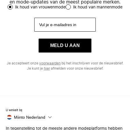
en mode-updates van de meest populaire merken.
Ik houd van vrouwenmode
Ik houd van mannenmode
MELD U AAN
Je accepteert onze
voorwaarden
bij het inschrijven voor de nieuwsbrief.
Je kunt je
hier
afmelden voor onze nieuwsbrief.
U winkelt bij
Miinto Nederland
In tegenstelling tot de meeste andere modeplatforms hebben