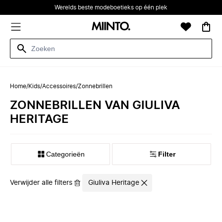
Werelds beste modeboetieks op één plek
Home
/
Kids
/
Accessoires
/
Zonnebrillen
ZONNEBRILLEN VAN GIULIVA
HERITAGE
Categorieën
Filter
Verwijder alle filters
Giuliva Heritage