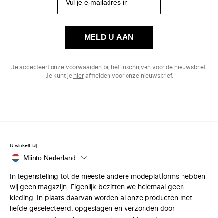
MELD U AAN
Je accepteert onze
voorwaarden
bij het inschrijven voor de nieuwsbrief.
Je kunt je
hier
afmelden voor onze nieuwsbrief.
U winkelt bij
Miinto Nederland
In tegenstelling tot de meeste andere modeplatforms hebben
wij geen magazijn. Eigenlijk bezitten we helemaal geen
kleding. In plaats daarvan worden al onze producten met
liefde geselecteerd, opgeslagen en verzonden door