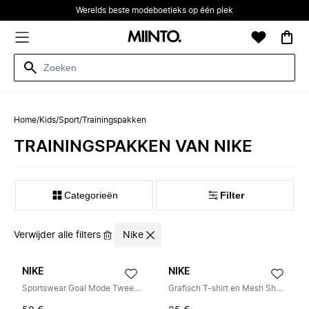
Werelds beste modeboetieks op één plek
Home
/
Kids
/
Sport
/
Trainingspakken
TRAININGSPAKKEN VAN NIKE
Categorieën
Filter
Verwijder alle filters
Nike
NIKE
NIKE
Sportswear Goal Mode Twee-delige Short Set
Grafisch T-shirt en Mesh Short Set