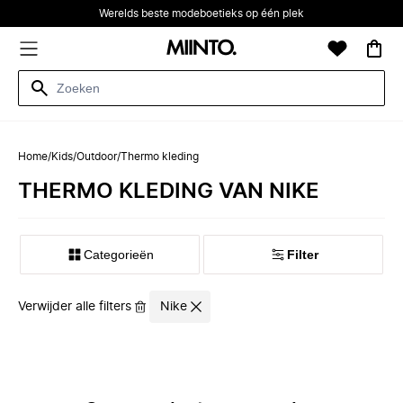
Werelds beste modeboetieks op één plek
Home
/
Kids
/
Outdoor
/
Thermo kleding
THERMO KLEDING VAN NIKE
Categorieën
Filter
Verwijder alle filters
Nike