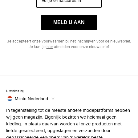
MELD U AAN
Je accepteert onze
voorwaarden
bij het inschrijven voor de nieuwsbrief.
Je kunt je
hier
afmelden voor onze nieuwsbrief.
U winkelt bij
Miinto Nederland
In tegenstelling tot de meeste andere modeplatforms hebben
wij geen magazijn. Eigenlijk bezitten we helemaal geen
kleding. In plaats daarvan worden al onze producten met
liefde geselecteerd, opgeslagen en verzonden door
gepassioneerde verkopers van 's werelds beste