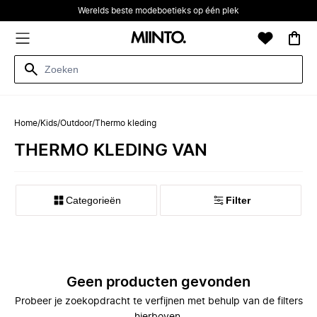
Werelds beste modeboetieks op één plek
Home
/
Kids
/
Outdoor
/
Thermo kleding
THERMO KLEDING VAN
Categorieën
Filter
Geen producten gevonden
Probeer je zoekopdracht te verfijnen met behulp van de filters