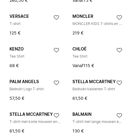
260,50 €
Vanaf
73 €
VERSACE
MONCLER
T-shirt
MONCLER KIDS T-shirts en Poloshirts
125 €
219 €
KENZO
CHLOÉ
Tee Shirt
Tee Shirt
68 €
Vanaf
115 €
PALM ANGELS
STELLA MCCARTNEY
Bedrukt Logo T-shirt
Bedruikt katoenen T-shirt
57,50 €
61,50 €
STELLA MCCARTNEY
BALMAIN
T-shirt met korte mouwen en drukknoopsluiting op de schouder
T-shirt met lange mouwen en logoprint met drukknoopsluiting aan de achterkant
61,50 €
130 €