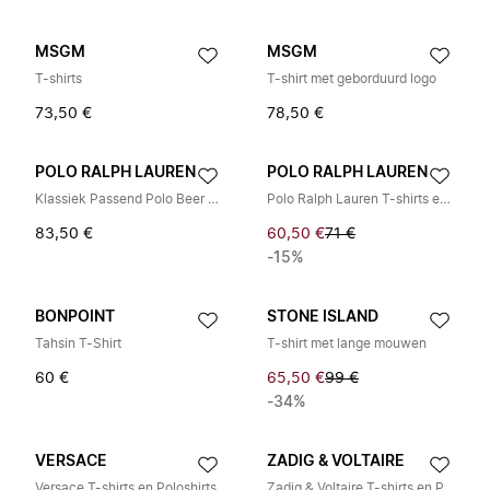
MSGM
MSGM
T-shirts
T-shirt met geborduurd logo
73,50 €
78,50 €
POLO RALPH LAUREN
POLO RALPH LAUREN
Klassiek Passend Polo Beer Jersey T-shirt
Polo Ralph Lauren T-shirts en Poloshirts
83,50 €
60,50 €
71 €
-15%
BONPOINT
STONE ISLAND
Tahsin T-Shirt
T-shirt met lange mouwen
60 €
65,50 €
99 €
-34%
VERSACE
ZADIG & VOLTAIRE
Versace T-shirts en Poloshirts
Zadig & Voltaire T-shirts en Poloshirts