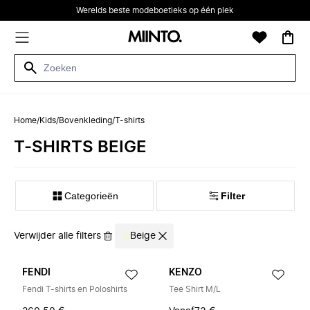
Werelds beste modeboetieks op één plek
Home
/
Kids
/
Bovenkleding
/
T-shirts
T-SHIRTS BEIGE
Categorieën
Filter
Verwijder alle filters
Beige
FENDI
KENZO
Fendi T-shirts en Poloshirts
Tee Shirt M/L