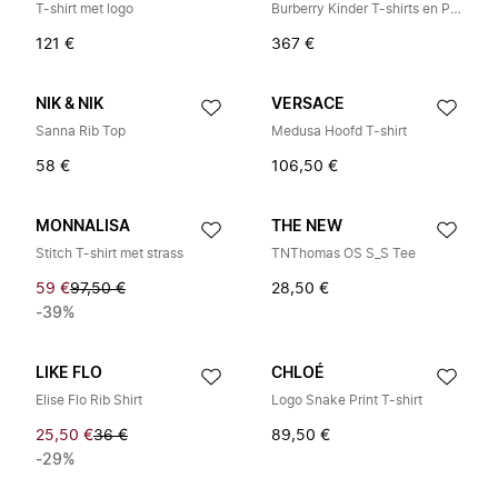
T-shirt met logo
Burberry Kinder T-shirts en Poloshirts
121 €
367 €
NIK & NIK
VERSACE
Sanna Rib Top
Medusa Hoofd T-shirt
58 €
106,50 €
MONNALISA
THE NEW
Stitch T-shirt met strass
TNThomas OS S_S Tee
59 €
97,50 €
28,50 €
-39%
LIKE FLO
CHLOÉ
Elise Flo Rib Shirt
Logo Snake Print T-shirt
25,50 €
36 €
89,50 €
-29%