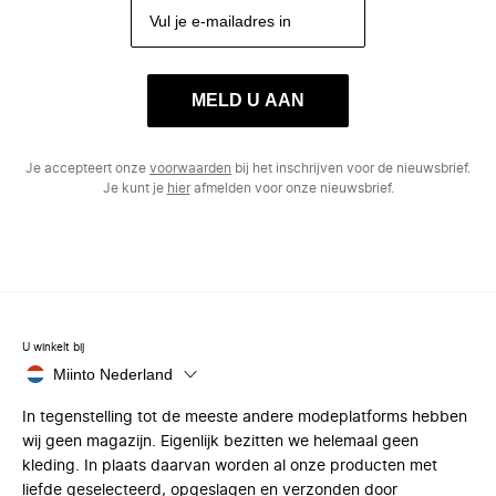
MELD U AAN
Je accepteert onze
voorwaarden
bij het inschrijven voor de nieuwsbrief.
Je kunt je
hier
afmelden voor onze nieuwsbrief.
U winkelt bij
Miinto Nederland
In tegenstelling tot de meeste andere modeplatforms hebben
wij geen magazijn. Eigenlijk bezitten we helemaal geen
kleding. In plaats daarvan worden al onze producten met
liefde geselecteerd, opgeslagen en verzonden door