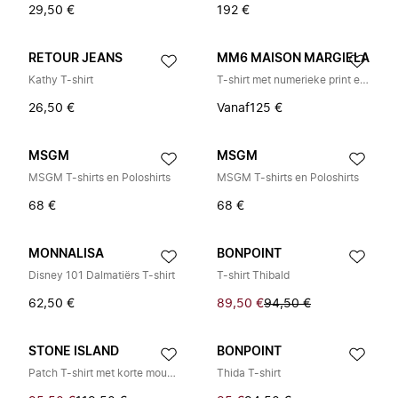
29,50 €
192 €
RETOUR JEANS
MM6 MAISON MARGIELA
Kathy T-shirt
T-shirt met numerieke print en gelaagde mouwen
26,50 €
Vanaf
125 €
MSGM
MSGM
MSGM T-shirts en Poloshirts
MSGM T-shirts en Poloshirts
68 €
68 €
MONNALISA
BONPOINT
Disney 101 Dalmatiërs T-shirt
T-shirt Thibald
62,50 €
89,50 €
94,50 €
STONE ISLAND
BONPOINT
Patch T-shirt met korte mouwen
Thida T-shirt