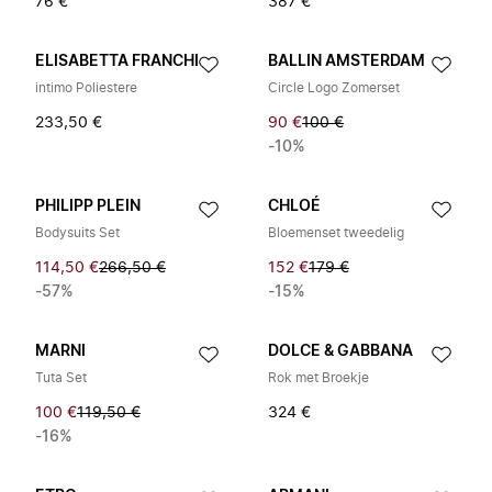
76 €
387 €
ELISABETTA FRANCHI
BALLIN AMSTERDAM
intimo Poliestere
Circle Logo Zomerset
233,50 €
90 €
100 €
-10%
PHILIPP PLEIN
CHLOÉ
Bodysuits Set
Bloemenset tweedelig
114,50 €
266,50 €
152 €
179 €
-57%
-15%
MARNI
DOLCE & GABBANA
Tuta Set
Rok met Broekje
100 €
119,50 €
324 €
-16%