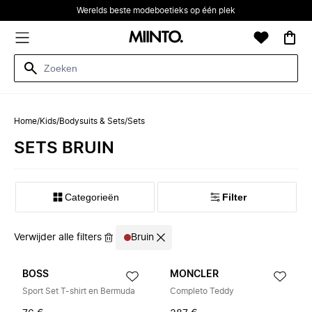
Werelds beste modeboetieks op één plek
Home
/
Kids
/
Bodysuits & Sets
/
Sets
SETS BRUIN
Categorieën
Filter
Verwijder alle filters
Bruin
BOSS
MONCLER
Sport Set T-shirt en Bermuda
Completo Teddy