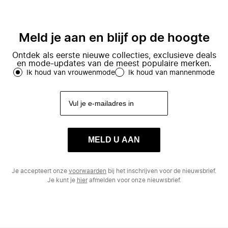
Meld je aan en blijf op de hoogte
Ontdek als eerste nieuwe collecties, exclusieve deals
en mode-updates van de meest populaire merken.
Ik houd van vrouwenmode
Ik houd van mannenmode
MELD U AAN
Je accepteert onze
voorwaarden
bij het inschrijven voor de nieuwsbrief.
Je kunt je
hier
afmelden voor onze nieuwsbrief.