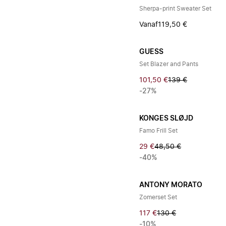
Sherpa-print Sweater Set
Vanaf
119,50 €
GUESS
Set Blazer and Pants
101,50 €
139 €
-27%
KONGES SLØJD
Famo Frill Set
29 €
48,50 €
-40%
ANTONY MORATO
Zomerset Set
117 €
130 €
-10%