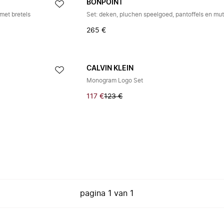
BONPOINT
met bretels
Set: deken, pluchen speelgoed, pantoffels en mu
265 €
CALVIN KLEIN
Monogram Logo Set
117 €
123 €
pagina
1
van
1