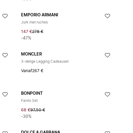
EMPORIO ARMANI
Jurk met ruches
147 €
278 €
-47%
MONCLER
3-delige Legging Cadeauset
Vanaf
267 €
BONPOINT
Fanilo Set
68 €
97,50 €
-30%
DOLCE & GABBANA