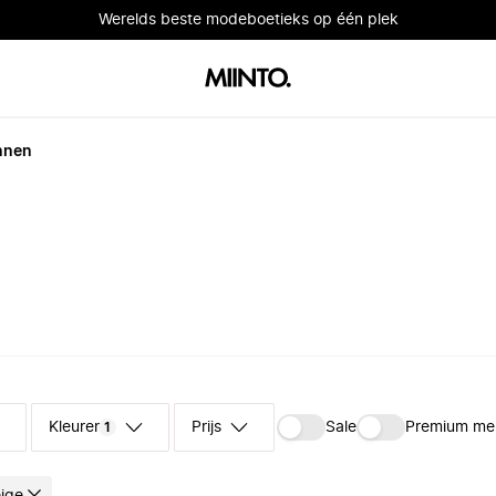
Werelds beste modeboetieks op één plek
nnen
Kleuren
Prijs
Sale
Premium me
1