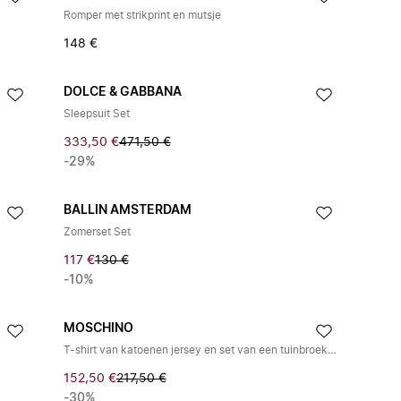
Romper met strikprint en mutsje
148 €
DOLCE & GABBANA
Sleepsuit Set
333,50 €
471,50 €
-29%
BALLIN AMSTERDAM
Zomerset Set
117 €
130 €
-10%
MOSCHINO
T-shirt van katoenen jersey en set van een tuinbroek van linnenmix
152,50 €
217,50 €
-30%