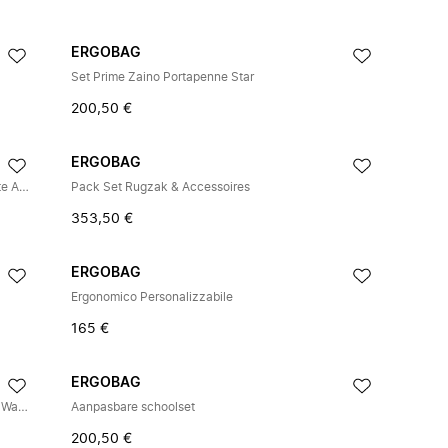
ERGOBAG
Set Prime Zaino Portapenne Star
200,50 €
ERGOBAG
Zaino Ergonomico Personalizzabile Eco Resistente Acqua PRIME stargaz
Pack Set Rugzak & Accessoires
353,50 €
ERGOBAG
Ergonomico Personalizzabile
165 €
ERGOBAG
Ergonomische Personaliseerbare Eco Bestendige Water Vuil Roze Bearjamas
Aanpasbare schoolset
200,50 €