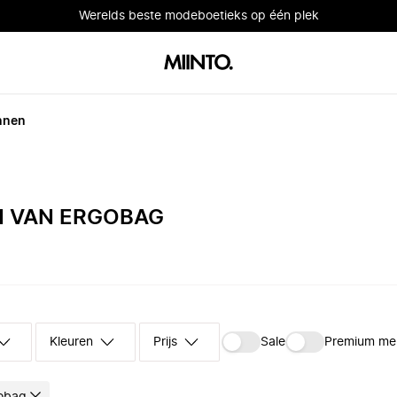
Werelds beste modeboetieks op één plek
nnen
 VAN ERGOBAG
Kleuren
Prijs
Sale
Premium me