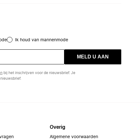
ode
Ik houd van mannenmode
MELD U AAN
en
bij het inschrijven voor de nieuwsbrief. Je
nieuwsbrief.
Overig
 vragen
Algemene voorwaarden