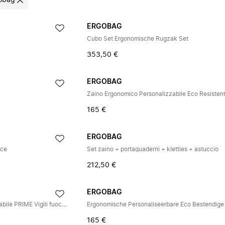
obag
ERGOBAG
Cubo Set Ergonomische Rugzak Set
353,50 €
ERGOBAG
165 €
ERGOBAG
ace
Set zaino + portaquaderni + kletties + astuccio
212,50 €
ERGOBAG
Zaino Ergonomico Personalizzabile PRIME Vigili fuoco pompieri
165 €