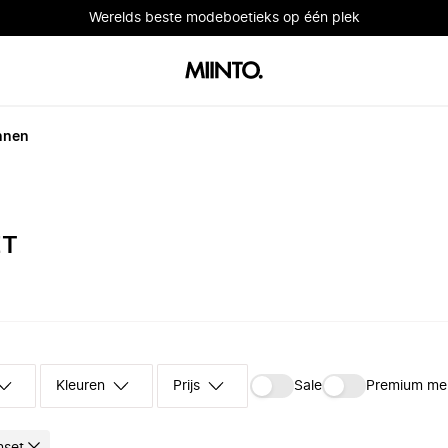
Werelds beste modeboetieks op één plek
nnen
ET
Kleuren
Prijs
Sale
Premium me