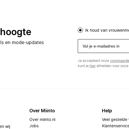
e hoogte
Ik houd van vrouwenm
eals en mode-updates
Je accepteert onze
voorwaard
kunt je
hier
afmelden voor onze 
Over Miinto
Help
Over miinto.nl
Veel gestelde
Jobs
Klantenservic
en wij