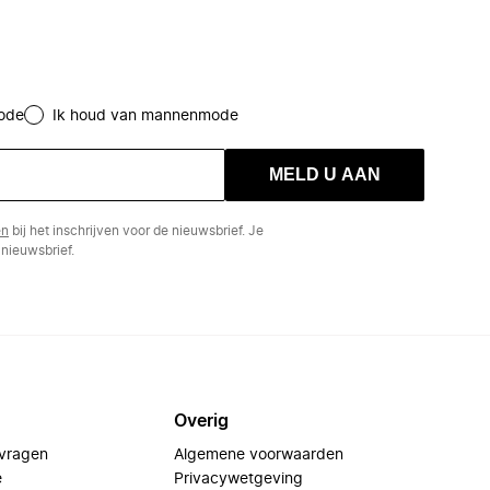
ode
Ik houd van mannenmode
MELD U AAN
en
bij het inschrijven voor de nieuwsbrief. Je
nieuwsbrief.
Overig
 vragen
Algemene voorwaarden
e
Privacywetgeving