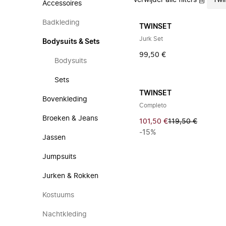
Verwijder alle filters
Twi
Accessoires
Badkleding
TWINSET
Jurk Set
Bodysuits & Sets
99,50 €
Bodysuits
Sets
TWINSET
Bovenkleding
Completo
Broeken & Jeans
101,50 €
119,50 €
-15%
Jassen
Jumpsuits
Jurken & Rokken
Kostuums
Nachtkleding