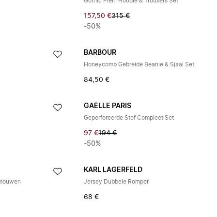
Gothic Plein Hoodie & Trousers Set
157,50 €
315 €
-50%
BARBOUR
Honeycomb Gebreide Beanie & Sjaal Set
84,50 €
GAËLLE PARIS
Geperforeerde Stof Compleet Set
97 €
194 €
-50%
KARL LAGERFELD
e mouwen
Jersey Dubbele Romper
68 €