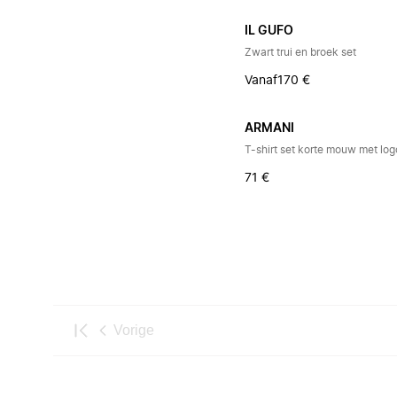
IL GUFO
Zwart trui en broek set
Vanaf
170 €
ARMANI
T-shirt set korte mouw met log
71 €
Vorige