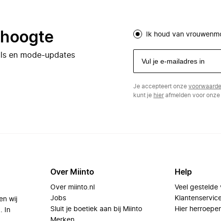
e hoogte
Ik houd van vrouwenm
eals en mode-updates
Je accepteert onze
voorwaard
kunt je
hier
afmelden voor onze 
Over Miinto
Help
Over miinto.nl
Veel gestelde
Jobs
Klantenservic
en wij
Sluit je boetiek aan bij Miinto
Hier herroepe
. In
Merken