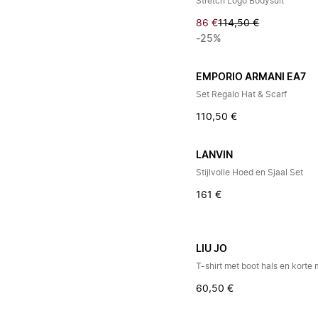
Stretch Logo Bodysuit
86 €
114,50 €
-25%
EMPORIO ARMANI EA7
Set Regalo Hat & Scarf
110,50 €
LANVIN
Stijlvolle Hoed en Sjaal Set
161 €
LIU JO
T-shirt met boot hals en kort
60,50 €