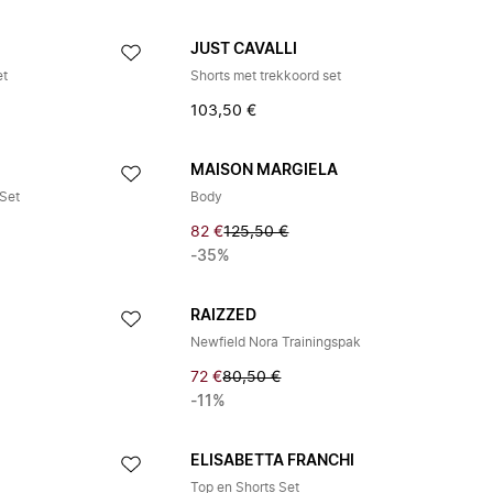
JUST CAVALLI
et
Shorts met trekkoord set
103,50 €
MAISON MARGIELA
Set
Body
82 €
125,50 €
-35%
RAIZZED
Newfield Nora Trainingspak
72 €
80,50 €
-11%
ELISABETTA FRANCHI
Top en Shorts Set