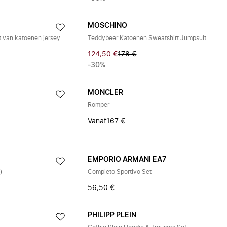
MOSCHINO
t van katoenen jersey
Teddybeer Katoenen Sweatshirt Jumpsuit
124,50 €
178 €
-30%
MONCLER
Romper
Vanaf
167 €
EMPORIO ARMANI EA7
)
Completo Sportivo Set
56,50 €
A
PHILIPP PLEIN