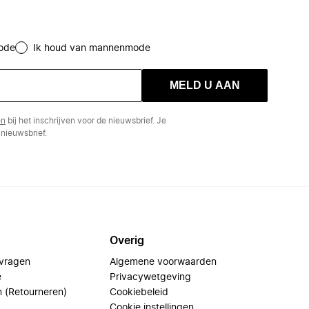
ode
Ik houd van mannenmode
MELD U AAN
en
bij het inschrijven voor de nieuwsbrief. Je
nieuwsbrief.
Overig
 vragen
Algemene voorwaarden
e
Privacywetgeving
n (Retourneren)
Cookiebeleid
Cookie instellingen