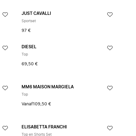
JUST CAVALLI
Sportset
97 €
DIESEL
Top
69,50 €
MM6 MAISON MARGIELA
Top
Vanaf
109,50 €
ELISABETTA FRANCHI
Top en Shorts Set