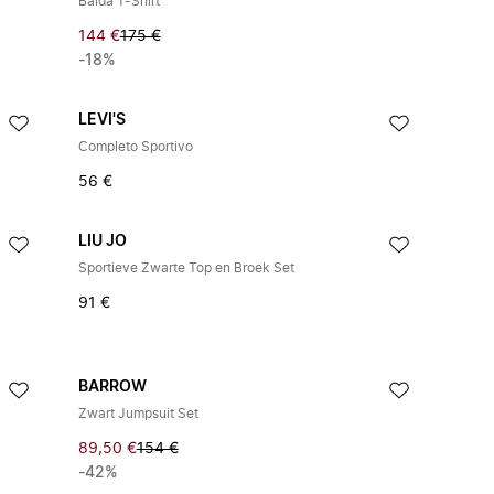
Balda T-Shirt
144 €
175 €
-18%
LEVI'S
Completo Sportivo
56 €
LIU JO
Sportieve Zwarte Top en Broek Set
91 €
BARROW
Zwart Jumpsuit Set
89,50 €
154 €
-42%