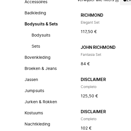
Verwijder alle filters
Zw
Accessoires
Badkleding
RICHMOND
Elegant Set
Bodysuits & Sets
117,50 €
Bodysuits
Sets
JOHN RICHMOND
Fantasia Set
Bovenkleding
84 €
Broeken & Jeans
Jassen
DISCLAIMER
Completo
Jumpsuits
125,50 €
Jurken & Rokken
DISCLAIMER
Kostuums
Completo
Nachtkleding
102 €