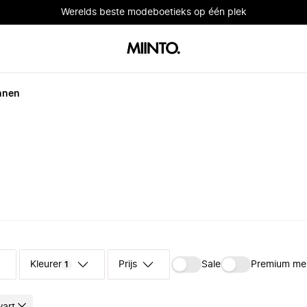
Werelds beste modeboetieks op één plek
nnen
Kleuren
Prijs
Sale
Premium me
1