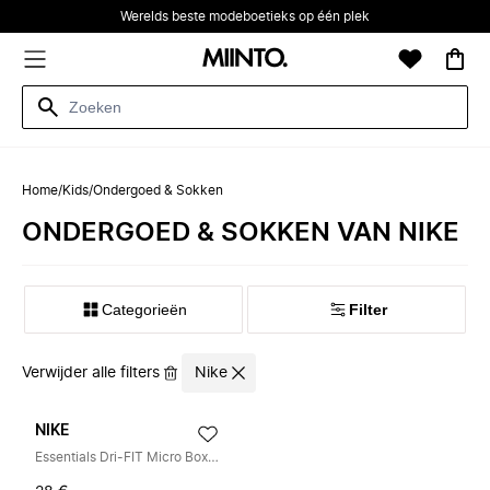
Werelds beste modeboetieks op één plek
Home
/
Kids
/
Ondergoed & Sokken
ONDERGOED & SOKKEN VAN NIKE
Categorieën
Filter
Verwijder alle filters
Nike
NIKE
Essentials Dri-FIT Micro Boxer Briefs (3-Pack)