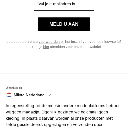
MELD U AAN
Je accepteert onze
voorwaarden
bij het inschrijven voor de nieuwsbrief.
Je kunt je
hier
afmelden voor onze nieuwsbrief.
U winkelt bij
Miinto Nederland
In tegenstelling tot de meeste andere modeplatforms hebben
wij geen magazijn. Eigenlijk bezitten we helemaal geen
kleding. In plaats daarvan worden al onze producten met
liefde geselecteerd, opgeslagen en verzonden door