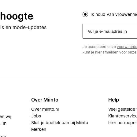
e hoogte
Ik houd van vrouwenm
eals en mode-updates
Je accepteert onze
voorwaard
kunt je
hier
afmelden voor onze 
Over Miinto
Help
Over miinto.nl
Veel gestelde
Jobs
Klantenservic
en wij
Sluit je boetiek aan bij Miinto
Hier herroepe
. In
Merken