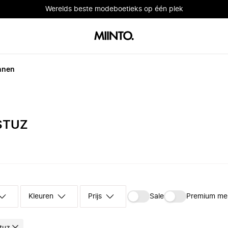
Werelds beste modeboetieks op één plek
nnen
STUZ
Kleuren
Prijs
Sale
Premium me