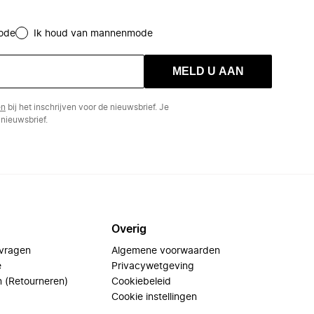
ode
Ik houd van mannenmode
MELD U AAN
en
bij het inschrijven voor de nieuwsbrief. Je
nieuwsbrief.
Overig
 vragen
Algemene voorwaarden
e
Privacywetgeving
n (Retourneren)
Cookiebeleid
Cookie instellingen