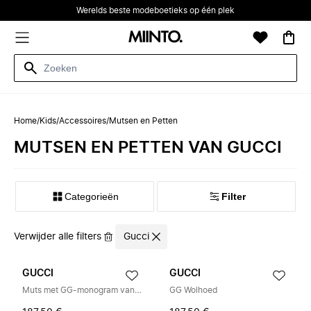
Werelds beste modeboetieks op één plek
Home
/
Kids
/
Accessoires
/
Mutsen en Petten
MUTSEN EN PETTEN VAN GUCCI
Categorieën
Filter
Verwijder alle filters
Gucci
GUCCI
GUCCI
Muts met GG-monogram van wol
GG Wolhoed