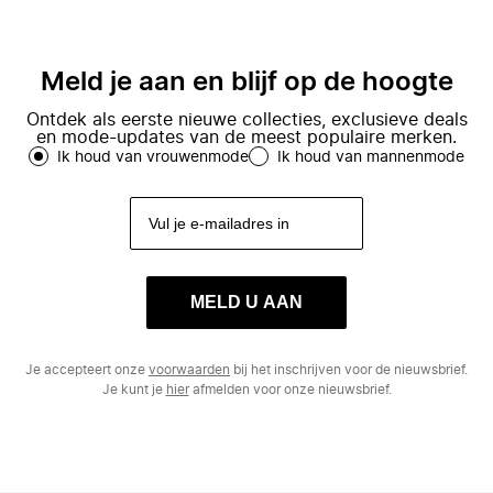
Meld je aan en blijf op de hoogte
Ontdek als eerste nieuwe collecties, exclusieve deals
en mode-updates van de meest populaire merken.
Ik houd van vrouwenmode
Ik houd van mannenmode
MELD U AAN
Je accepteert onze
voorwaarden
bij het inschrijven voor de nieuwsbrief.
Je kunt je
hier
afmelden voor onze nieuwsbrief.