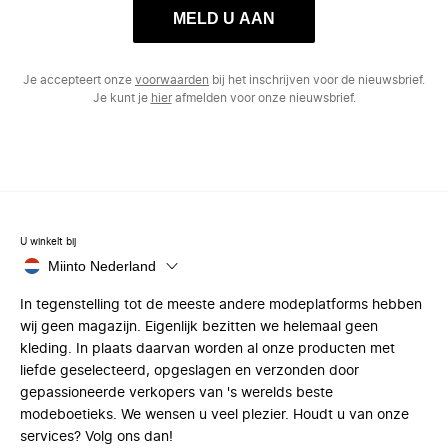
MELD U AAN
Je accepteert onze
voorwaarden
bij het inschrijven voor de nieuwsbrief.
Je kunt je
hier
afmelden voor onze nieuwsbrief.
U winkelt bij
Miinto Nederland
In tegenstelling tot de meeste andere modeplatforms hebben
wij geen magazijn. Eigenlijk bezitten we helemaal geen
kleding. In plaats daarvan worden al onze producten met
liefde geselecteerd, opgeslagen en verzonden door
gepassioneerde verkopers van 's werelds beste
modeboetieks. We wensen u veel plezier. Houdt u van onze
services? Volg ons dan!