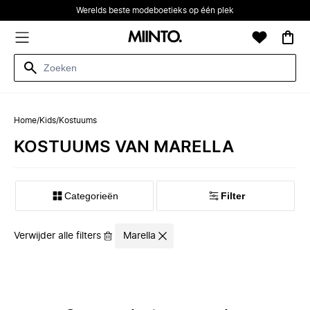
Werelds beste modeboetieks op één plek
Home
/
Kids
/
Kostuums
KOSTUUMS VAN MARELLA
Categorieën
Filter
Verwijder alle filters
Marella