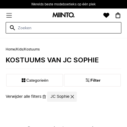
Werelds beste modeboetieks op één plek
Home
/
Kids
/
Kostuums
KOSTUUMS VAN JC SOPHIE
Categorieën
Filter
Verwijder alle filters
JC Sophie