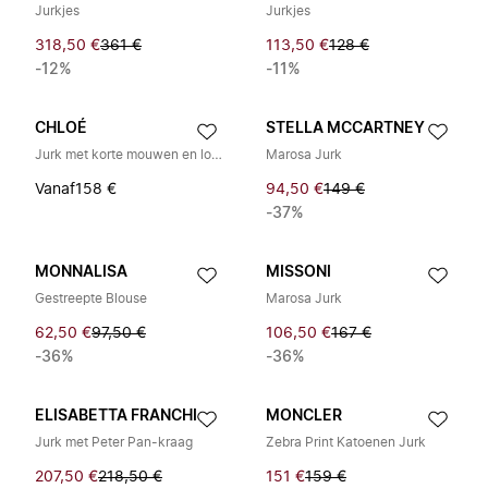
Jurkjes
Jurkjes
318,50 €
361 €
113,50 €
128 €
-12%
-11%
CHLOÉ
STELLA MCCARTNEY
Jurk met korte mouwen en logo
Marosa Jurk
Vanaf
158 €
94,50 €
149 €
-37%
MONNALISA
MISSONI
Gestreepte Blouse
Marosa Jurk
62,50 €
97,50 €
106,50 €
167 €
-36%
-36%
ELISABETTA FRANCHI
MONCLER
Jurk met Peter Pan-kraag
Zebra Print Katoenen Jurk
207,50 €
218,50 €
151 €
159 €