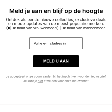
Meld je aan en blijf op de hoogte
Ontdek als eerste nieuwe collecties, exclusieve deals
en mode-updates van de meest populaire merken.
Ik houd van vrouwenmode
Ik houd van mannenmode
MELD U AAN
Je accepteert onze
voorwaarden
bij het inschrijven voor de nieuwsbrief.
Je kunt je
hier
afmelden voor onze nieuwsbrief.