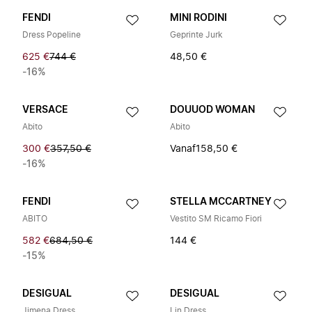
FENDI
MINI RODINI
Dress Popeline
Geprinte Jurk
625 €
744 €
48,50 €
-16%
VERSACE
DOUUOD WOMAN
Abito
Abito
300 €
357,50 €
Vanaf
158,50 €
-16%
FENDI
STELLA MCCARTNEY
ABITO
Vestito SM Ricamo Fiori
582 €
684,50 €
144 €
-15%
DESIGUAL
DESIGUAL
Jimena Dress
Lin Dress