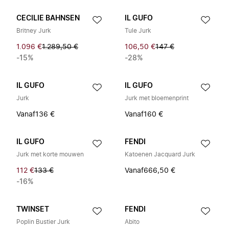
CECILIE BAHNSEN
IL GUFO
Britney Jurk
Tule Jurk
1.096 €
1.289,50 €
106,50 €
147 €
-15%
-28%
IL GUFO
IL GUFO
Jurk
Jurk met bloemenprint
Vanaf
136 €
Vanaf
160 €
IL GUFO
FENDI
Jurk met korte mouwen
Katoenen Jacquard Jurk
112 €
133 €
Vanaf
666,50 €
-16%
TWINSET
FENDI
Poplin Bustier Jurk
Abito