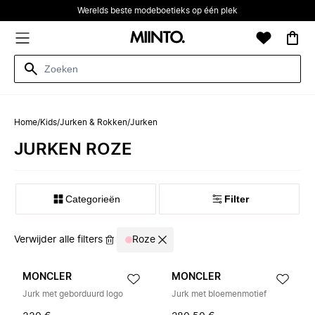
Werelds beste modeboetieks op één plek
Home
/
Kids
/
Jurken & Rokken
/
Jurken
JURKEN ROZE
Categorieën
Filter
Verwijder alle filters
Roze
MONCLER
MONCLER
Jurk met geborduurd logo
Jurk met bloemenmotief