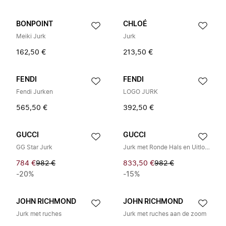
BONPOINT
CHLOÉ
Meiki Jurk
Jurk
162,50 €
213,50 €
FENDI
FENDI
Fendi Jurken
LOGO JURK
565,50 €
392,50 €
GUCCI
GUCCI
GG Star Jurk
Jurk met Ronde Hals en Uitlopende Rok
784 €
982 €
833,50 €
982 €
-20%
-15%
JOHN RICHMOND
JOHN RICHMOND
Jurk met ruches
Jurk met ruches aan de zoom