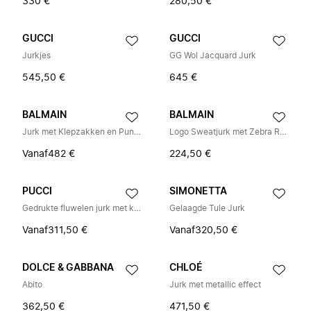
330 €
280,50 €
GUCCI
GUCCI
Jurkjes
GG Wol Jacquard Jurk
545,50 €
645 €
BALMAIN
BALMAIN
Jurk met Klepzakken en Puntkraag
Logo Sweatjurk met Zebra Rok
Vanaf
482 €
224,50 €
PUCCI
SIMONETTA
Gedrukte fluwelen jurk met knopen
Gelaagde Tule Jurk
Vanaf
311,50 €
Vanaf
320,50 €
DOLCE & GABBANA
CHLOÉ
Abito
Jurk met metallic effect
362,50 €
471,50 €