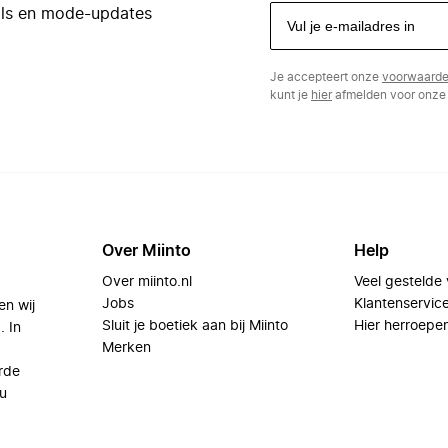
eals en mode-updates
Je accepteert onze
voorwaard
kunt je
hier
afmelden voor onze 
Over Miinto
Help
Over miinto.nl
Veel gestelde
Jobs
Klantenservic
en wij
Sluit je boetiek aan bij Miinto
Hier herroepe
. In
Merken
rde
u