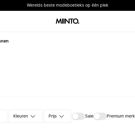
Werelds beste modeboetieks op één plek
nnen
Kleuren
Prijs
Sale
Premium mer