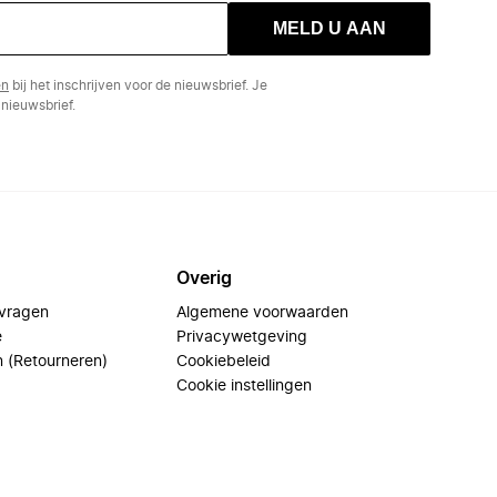
MELD U AAN
en
bij het inschrijven voor de nieuwsbrief. Je
nieuwsbrief.
Overig
 vragen
Algemene voorwaarden
e
Privacywetgeving
n (Retourneren)
Cookiebeleid
Cookie instellingen