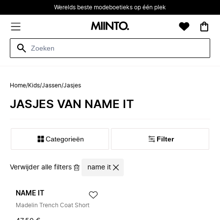
Werelds beste modeboetieks op één plek
Home
/
Kids
/
Jassen
/
Jasjes
JASJES VAN NAME IT
Categorieën
Filter
Verwijder alle filters
name it
NAME IT
Madelin Trench Coat Short