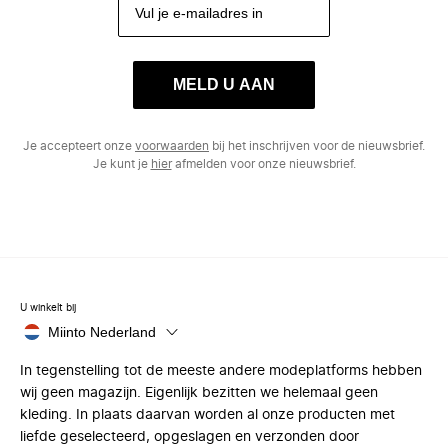
MELD U AAN
Je accepteert onze
voorwaarden
bij het inschrijven voor de nieuwsbrief.
Je kunt je
hier
afmelden voor onze nieuwsbrief.
U winkelt bij
Miinto Nederland
In tegenstelling tot de meeste andere modeplatforms hebben
wij geen magazijn. Eigenlijk bezitten we helemaal geen
kleding. In plaats daarvan worden al onze producten met
liefde geselecteerd, opgeslagen en verzonden door