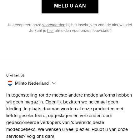
MELD U AAN
Je accepteert onze
voorwaarden
bij het inschrijven voor de nieuwsbrief.
Je kunt je
hier
afmelden voor onze nieuwsbrief.
U winkelt bij
Miinto Nederland
In tegenstelling tot de meeste andere modeplatforms hebben
wij geen magazijn. Eigenlijk bezitten we helemaal geen
kleding. In plaats daarvan worden al onze producten met
liefde geselecteerd, opgeslagen en verzonden door
gepassioneerde verkopers van 's werelds beste
modeboetieks. We wensen u veel plezier. Houdt u van onze
services? Volg ons dan!