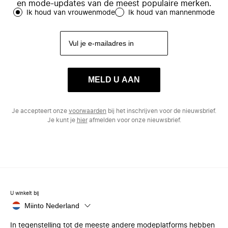
en mode-updates van de meest populaire merken.
Ik houd van vrouwenmode
Ik houd van mannenmode
MELD U AAN
Je accepteert onze
voorwaarden
bij het inschrijven voor de nieuwsbrief.
Je kunt je
hier
afmelden voor onze nieuwsbrief.
U winkelt bij
Miinto Nederland
In tegenstelling tot de meeste andere modeplatforms hebben