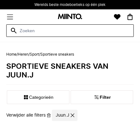
Werelds beste modeboetieks op één plek
Home
/
Heren
/
Sport
/
Sportieve sneakers
SPORTIEVE SNEAKERS VAN
JUUN.J
Categorieën
Filter
Verwijder alle filters
Juun.J