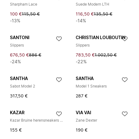
Sharpham Lace
Suede Modern LTH
100 €
115,50 €
116,50 €
135,50 €
-13%
-14%
SANTONI
CHRISTIAN LOUBOUTIN
Slippers
Slippers
676,50 €
886 €
783,50 €
1.002,50 €
-24%
-22%
SANTHA
SANTHA
Sabot Model 2
Model 1 Sneakers
317,50 €
287 €
KAZAR
VIA VAI
Kazar Bruine herensneakers van suède met monogramontwerp
Zane Dexter
155 €
190 €