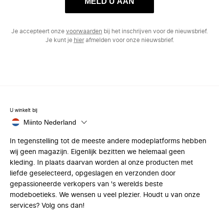
MELD U AAN
Je accepteert onze
voorwaarden
bij het inschrijven voor de nieuwsbrief.
Je kunt je
hier
afmelden voor onze nieuwsbrief.
U winkelt bij
Miinto Nederland
In tegenstelling tot de meeste andere modeplatforms hebben
wij geen magazijn. Eigenlijk bezitten we helemaal geen
kleding. In plaats daarvan worden al onze producten met
liefde geselecteerd, opgeslagen en verzonden door
gepassioneerde verkopers van 's werelds beste
modeboetieks. We wensen u veel plezier. Houdt u van onze
services? Volg ons dan!