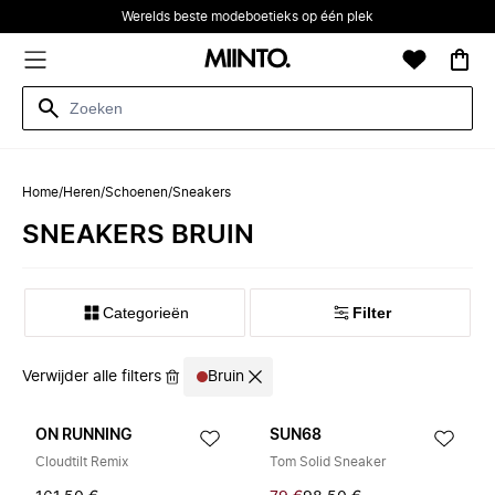
Werelds beste modeboetieks op één plek
Home
/
Heren
/
Schoenen
/
Sneakers
SNEAKERS BRUIN
Categorieën
Filter
Verwijder alle filters
Bruin
ON RUNNING
SUN68
Cloudtilt Remix
Tom Solid Sneaker