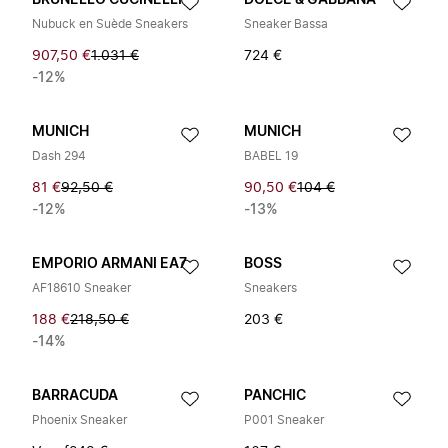
BRUNELLO CUCINELLI
DOLCE & GABBANA
Nubuck en Suède Sneakers
Sneaker Bassa
907,50 €
1.031 €
724 €
-12%
MUNICH
MUNICH
Dash 294
BABEL 19
81 €
92,50 €
90,50 €
104 €
-12%
-13%
EMPORIO ARMANI EA7
BOSS
AF18610 Sneaker
Sneakers
188 €
218,50 €
203 €
-14%
BARRACUDA
PANCHIC
Phoenix Sneaker
P001 Sneaker