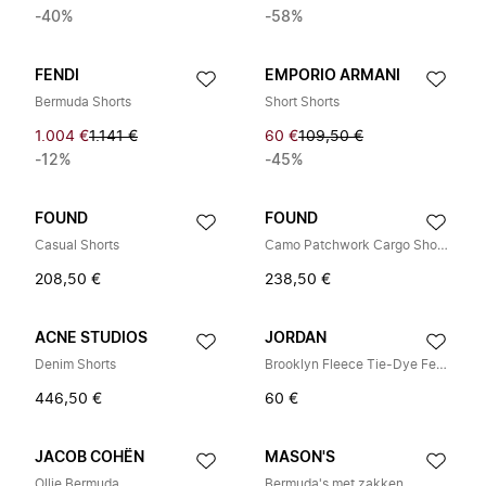
-40%
-58%
FENDI
EMPORIO ARMANI
Bermuda Shorts
Short Shorts
1.004 €
1.141 €
60 €
109,50 €
-12%
-45%
FOUND
FOUND
Casual Shorts
Camo Patchwork Cargo Shorts
208,50 €
238,50 €
ACNE STUDIOS
JORDAN
Denim Shorts
Brooklyn Fleece Tie-Dye Festival Shorts
446,50 €
60 €
JACOB COHËN
MASON'S
Ollie Bermuda
Bermuda's met zakken