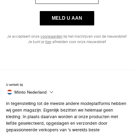
MELD U AAN
Je accepteert onze
voorwaarden
bij het inschrijven voor de nieuwsbrief.
Je kunt je
hier
afmelden voor onze nieuwsbrief.
U winkelt bij
Miinto Nederland
In tegenstelling tot de meeste andere modeplatforms hebben
wij geen magazijn. Eigenlijk bezitten we helemaal geen
kleding. In plaats daarvan worden al onze producten met
liefde geselecteerd, opgeslagen en verzonden door
gepassioneerde verkopers van 's werelds beste