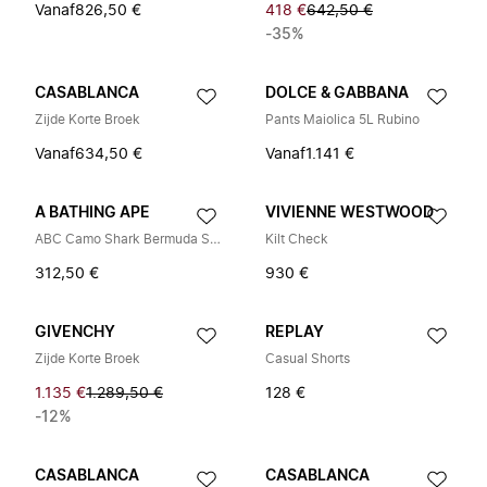
Vanaf
826,50 €
418 €
642,50 €
-35%
CASABLANCA
DOLCE & GABBANA
Zijde Korte Broek
Pants Maiolica 5L Rubino
Vanaf
634,50 €
Vanaf
1.141 €
A BATHING APE
VIVIENNE WESTWOOD
ABC Camo Shark Bermuda Shorts
Kilt Check
312,50 €
930 €
GIVENCHY
REPLAY
Zijde Korte Broek
Casual Shorts
1.135 €
1.289,50 €
128 €
-12%
CASABLANCA
CASABLANCA