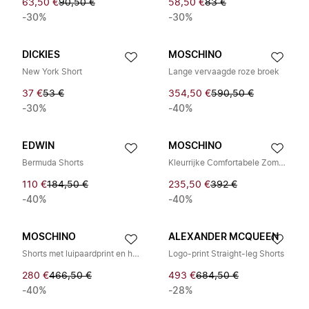
63,50 €
90,50 €
58,50 €
83 €
-30%
-30%
DICKIES
MOSCHINO
New York Short
Lange vervaagde roze broek
37 €
53 €
354,50 €
590,50 €
-30%
-40%
EDWIN
MOSCHINO
Bermuda Shorts
Kleurrijke Comfortabele Zomer Shorts
110 €
184,50 €
235,50 €
392 €
-40%
-40%
MOSCHINO
ALEXANDER MCQUEEN
Shorts met luipaardprint en hoge taille
Logo-print Straight-leg Shorts
280 €
466,50 €
493 €
684,50 €
-40%
-28%