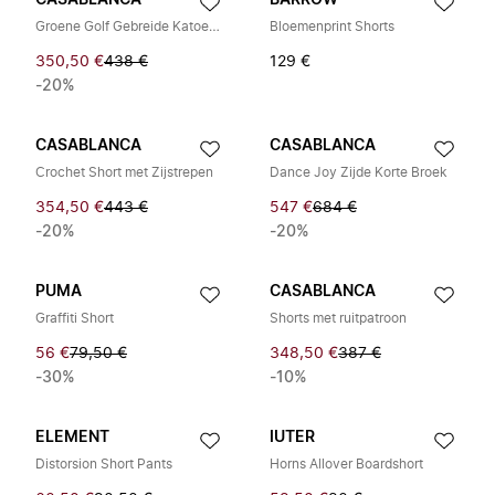
CASABLANCA
BARROW
Groene Golf Gebreide Katoenen Shorts
Bloemenprint Shorts
350,50 €
438 €
129 €
-20%
CASABLANCA
CASABLANCA
Crochet Short met Zijstrepen
Dance Joy Zijde Korte Broek
354,50 €
443 €
547 €
684 €
-20%
-20%
PUMA
CASABLANCA
Graffiti Short
Shorts met ruitpatroon
56 €
79,50 €
348,50 €
387 €
-30%
-10%
ELEMENT
IUTER
Distorsion Short Pants
Horns Allover Boardshort