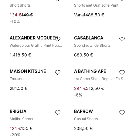
Short Shorts
Shorts met Grafische Print
134 €
149 €
Vanaf
488,50 €
-10%
ALEXANDER MCQUEEN
CASABLANCA
Watercolour Graffiti Print Poplin Shorts
Sporchid Zijde Shorts
1.418,50 €
689,50 €
MAISON KITSUNÉ
A BATHING APE
Trousers
1st Camo Shark Regular Fit Sweat Shorts
281,50 €
294 €
312,50 €
-6%
BRIGLIA
BARROW
Malibu Shorts
Casual Shorts
124 €
155 €
208,50 €
-20%