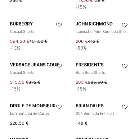
268 €
117,50 €
138 €
-15%
BURBERRY
JOHN RICHMOND
Casual Shorts
Iconische Print Bermuda Shorts
394,50 €
451,50 €
206 €
412 €
-13%
-50%
VERSACE JEANS COUTURE
PRESIDENT'S
Casual Shorts
Bora Bora Shorts
315,50 €
372 €
285 €
335,50 €
-15%
-15%
DROLE DE MONSIEUR
BRIAN DALES
Le Short Jeu de Cartes
001 Bermuda Fnt Fiori
228,50 €
148 €