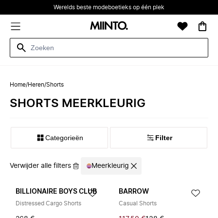
Werelds beste modeboetieks op één plek
Home
/
Heren
/
Shorts
SHORTS MEERKLEURIG
Categorieën
Filter
Verwijder alle filters
Meerkleurig
BILLIONAIRE BOYS CLUB
BARROW
Distressed Cargo Shorts
Casual Shorts