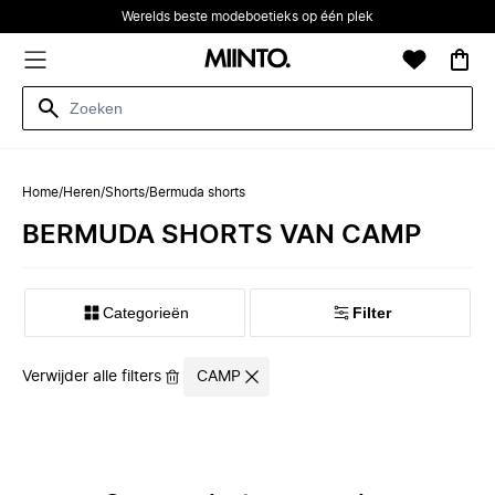
Werelds beste modeboetieks op één plek
Home
/
Heren
/
Shorts
/
Bermuda shorts
BERMUDA SHORTS VAN CAMP
Categorieën
Filter
Verwijder alle filters
CAMP