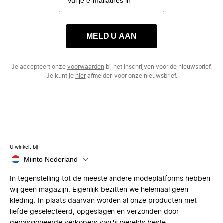
MELD U AAN
Je accepteert onze
voorwaarden
bij het inschrijven voor de nieuwsbrief.
Je kunt je
hier
afmelden voor onze nieuwsbrief.
U winkelt bij
Miinto Nederland
In tegenstelling tot de meeste andere modeplatforms hebben
wij geen magazijn. Eigenlijk bezitten we helemaal geen
kleding. In plaats daarvan worden al onze producten met
liefde geselecteerd, opgeslagen en verzonden door
gepassioneerde verkopers van 's werelds beste