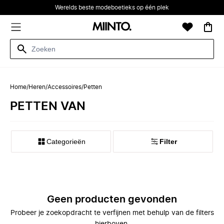
Werelds beste modeboetieks op één plek
Home
/
Heren
/
Accessoires
/
Petten
PETTEN VAN
Categorieën
Filter
Geen producten gevonden
Probeer je zoekopdracht te verfijnen met behulp van de filters