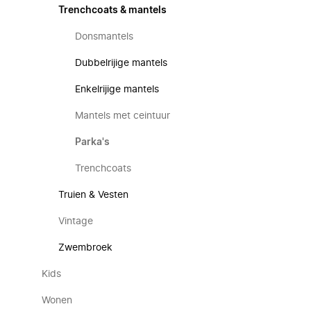
Trenchcoats & mantels
Donsmantels
Dubbelrijige mantels
Enkelrijige mantels
Mantels met ceintuur
Parka's
Trenchcoats
Truien & Vesten
Vintage
Zwembroek
Kids
Wonen