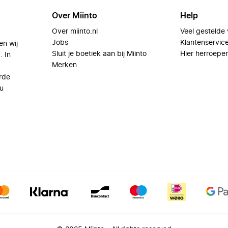
Over Miinto
Help
Over miinto.nl
Veel gestelde
Jobs
Klantenservic
en wij
Sluit je boetiek aan bij Miinto
Hier herroepe
. In
Merken
rde
u