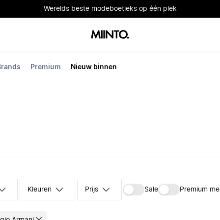
Werelds beste modeboetieks op één plek
Brands
Premium
Nieuw binnen
Kleuren
Prijs
Sale
Premium me