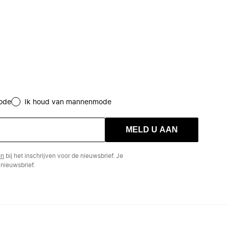
ode
Ik houd van mannenmode
MELD U AAN
en
bij het inschrijven voor de nieuwsbrief. Je
nieuwsbrief.