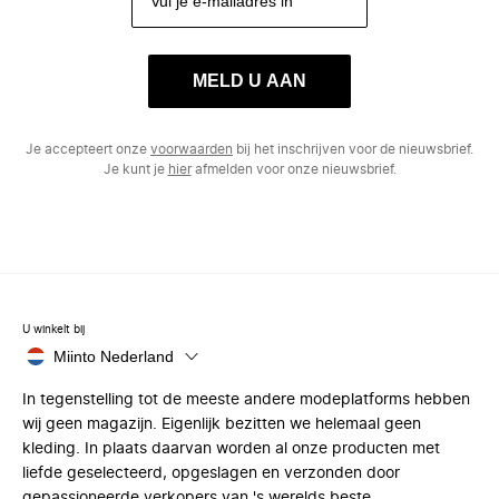
MELD U AAN
Je accepteert onze
voorwaarden
bij het inschrijven voor de nieuwsbrief.
Je kunt je
hier
afmelden voor onze nieuwsbrief.
U winkelt bij
Miinto Nederland
In tegenstelling tot de meeste andere modeplatforms hebben
wij geen magazijn. Eigenlijk bezitten we helemaal geen
kleding. In plaats daarvan worden al onze producten met
liefde geselecteerd, opgeslagen en verzonden door
gepassioneerde verkopers van 's werelds beste