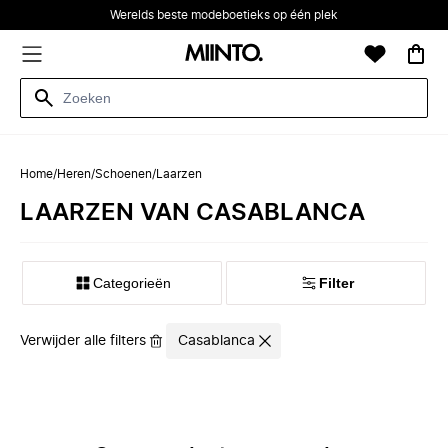
Werelds beste modeboetieks op één plek
Home
/
Heren
/
Schoenen
/
Laarzen
LAARZEN VAN CASABLANCA
Categorieën
Filter
Verwijder alle filters
Casablanca