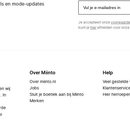
eals en mode-updates
Je accepteert onze
voorwaard
kunt je
hier
afmelden voor onze 
Over Miinto
Help
Over miinto.nl
Veel gestelde
Jobs
Klantenservic
en wij
Sluit je boetiek aan bij Miinto
Hier herroepe
. In
Merken
rde
u