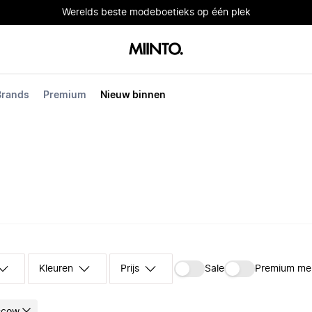
Werelds beste modeboetieks op één plek
Brands
Premium
Nieuw binnen
Kleuren
Prijs
Sale
Premium me