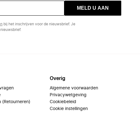
MELD U AAN
en
bij het inschrijven voor de nieuwsbrief. Je
nieuwsbrief.
Overig
 vragen
Algemene voorwaarden
e
Privacywetgeving
n (Retourneren)
Cookiebeleid
Cookie instellingen