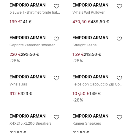
EMPORIO ARMANI
EMPORIO ARMANI
blauwe T-shirt met ronde hals en toon-op-toon logo in modal voor heren
V-hals Wol Pullover
139 €
141 €
470,50 €
489,50 €
EMPORIO ARMANI
EMPORIO ARMANI
Geprinte katoenen sweater
Straight Jeans
220 €
293,50 €
159 €
212,50 €
-25%
-25%
EMPORIO ARMANI
EMPORIO ARMANI
V-hals Jas
Felpa con Cappuccio Zip Comfort Stretch Terry
312 €
323 €
107,50 €
149 €
-28%
EMPORIO ARMANI
EMPORIO ARMANI
X4X215 XL200 Sneakers
Runner Sneakers