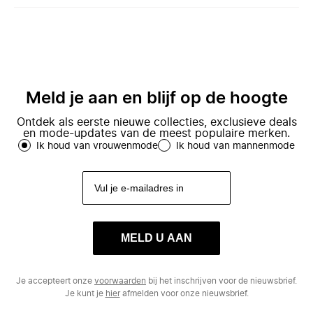
Meld je aan en blijf op de hoogte
Ontdek als eerste nieuwe collecties, exclusieve deals
en mode-updates van de meest populaire merken.
Ik houd van vrouwenmode
Ik houd van mannenmode
MELD U AAN
Je accepteert onze
voorwaarden
bij het inschrijven voor de nieuwsbrief.
Je kunt je
hier
afmelden voor onze nieuwsbrief.