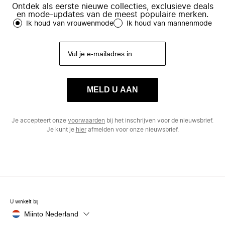
Ontdek als eerste nieuwe collecties, exclusieve deals
en mode-updates van de meest populaire merken.
Ik houd van vrouwenmode
Ik houd van mannenmode
MELD U AAN
Je accepteert onze
voorwaarden
bij het inschrijven voor de nieuwsbrief.
Je kunt je
hier
afmelden voor onze nieuwsbrief.
U winkelt bij
Miinto Nederland