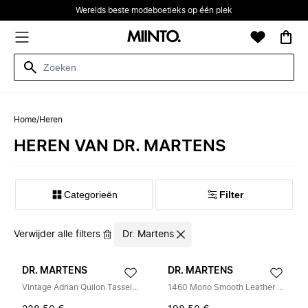
Werelds beste modeboetieks op één plek
Home
/
Heren
HEREN VAN DR. MARTENS
Categorieën
Filter
Verwijder alle filters
Dr. Martens
DR. MARTENS
DR. MARTENS
Vintage Adrian Quilon Tassel Loafers
1460 Mono Smooth Leather Veterlaarzen