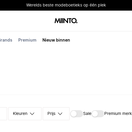
Werelds beste modeboetieks op één plek
Brands
Premium
Nieuw binnen
Kleuren
Prijs
Sale
Premium mer