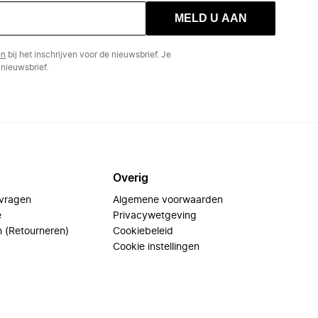
MELD U AAN
en
bij het inschrijven voor de nieuwsbrief. Je
nieuwsbrief.
Overig
 vragen
Algemene voorwaarden
e
Privacywetgeving
n (Retourneren)
Cookiebeleid
Cookie instellingen