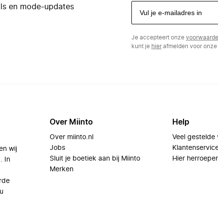
eals en mode-updates
Je accepteert onze
voorwaard
kunt je
hier
afmelden voor onze 
Over Miinto
Help
Over miinto.nl
Veel gestelde
Jobs
Klantenservic
en wij
Sluit je boetiek aan bij Miinto
Hier herroepe
. In
Merken
rde
u