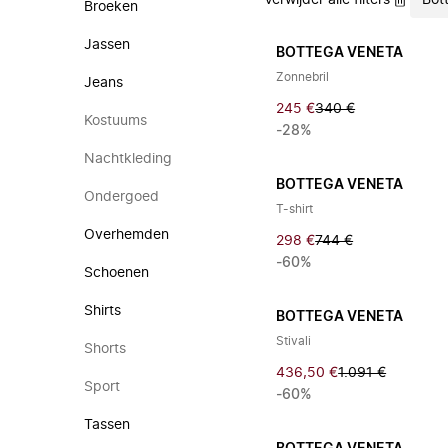
Verwijder alle filters
Bot
Broeken
Jassen
BOTTEGA VENETA
Zonnebril
Jeans
245 €
340 €
Kostuums
-28%
Nachtkleding
BOTTEGA VENETA
Ondergoed
T-shirt
Overhemden
298 €
744 €
-60%
Schoenen
Shirts
BOTTEGA VENETA
Stivali
Shorts
436,50 €
1.091 €
Sport
-60%
Tassen