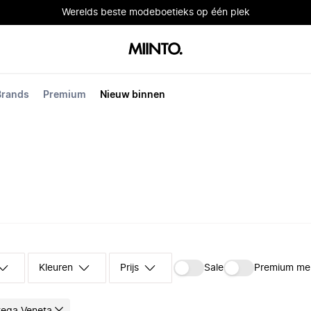
Werelds beste modeboetieks op één plek
Brands
Premium
Nieuw binnen
Kleuren
Prijs
Sale
Premium me