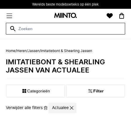
Werelds beste modeboetieks op één plek
Home
/
Heren
/
Jassen
/
Imitatiebont & Shearling Jassen
IMITATIEBONT & SHEARLING
JASSEN VAN ACTUALEE
Categorieën
Filter
Verwijder alle filters
Actualee