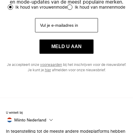
en mode-updates van de meest populaire merken.
Ik houd van vrouwenmode
Ik houd van mannenmode
MELD U AAN
Je accepteert onze
voorwaarden
bij het inschrijven voor de nieuwsbrief.
Je kunt je
hier
afmelden voor onze nieuwsbrief.
U winkelt bij
Miinto Nederland
In tegenstelling tot de meeste andere modeplatforms hebben