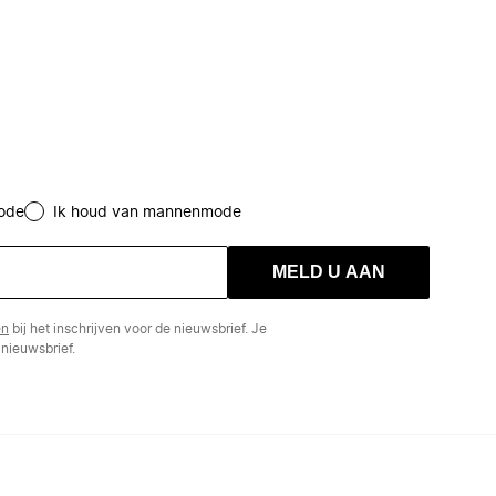
ode
Ik houd van mannenmode
MELD U AAN
en
bij het inschrijven voor de nieuwsbrief. Je
nieuwsbrief.