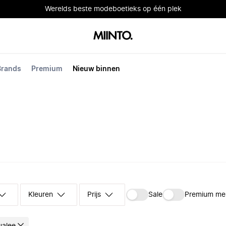
Werelds beste modeboetieks op één plek
Brands
Premium
Nieuw binnen
Kleuren
Prijs
Sale
Premium me