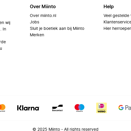
Over Miinto
Help
Over miinto.nl
Veel gestelde
Jobs
Klantenservic
en wij
Sluit je boetiek aan bij Miinto
Hier herroepe
. In
Merken
rde
u
© 2025 Miinto - All rights reserved