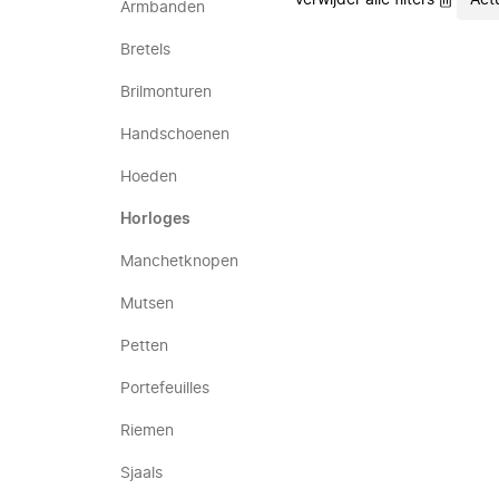
Verwijder alle filters
Act
Armbanden
Bretels
Brilmonturen
Handschoenen
Hoeden
Horloges
Manchetknopen
Mutsen
Petten
Portefeuilles
Riemen
Sjaals