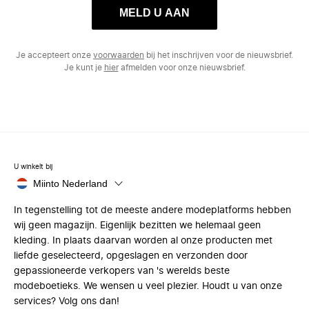
MELD U AAN
Je accepteert onze
voorwaarden
bij het inschrijven voor de nieuwsbrief.
Je kunt je
hier
afmelden voor onze nieuwsbrief.
U winkelt bij
Miinto Nederland
In tegenstelling tot de meeste andere modeplatforms hebben
wij geen magazijn. Eigenlijk bezitten we helemaal geen
kleding. In plaats daarvan worden al onze producten met
liefde geselecteerd, opgeslagen en verzonden door
gepassioneerde verkopers van 's werelds beste
modeboetieks. We wensen u veel plezier. Houdt u van onze
services? Volg ons dan!