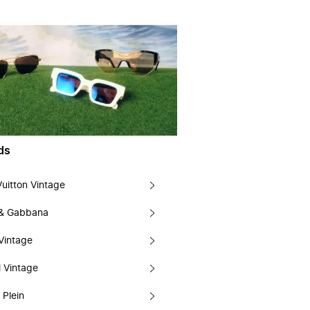
ds
Vuitton Vintage
 & Gabbana
Vintage
 Vintage
 Plein