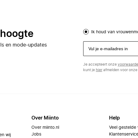
e hoogte
Ik houd van vrouwenm
eals en mode-updates
Je accepteert onze
voorwaard
kunt je
hier
afmelden voor onze 
Over Miinto
Help
Over miinto.nl
Veel gestelde
Jobs
Klantenservic
en wij