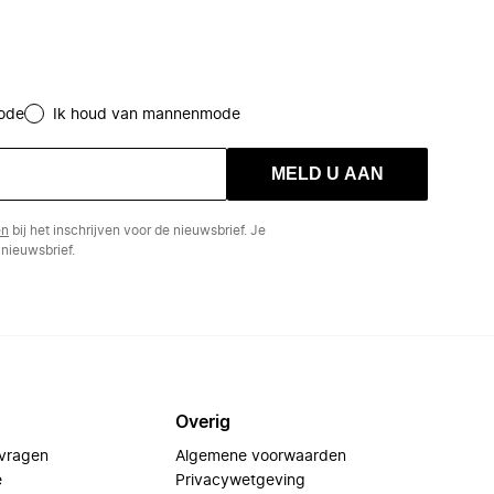
ode
Ik houd van mannenmode
MELD U AAN
en
bij het inschrijven voor de nieuwsbrief. Je
nieuwsbrief.
Overig
 vragen
Algemene voorwaarden
e
Privacywetgeving