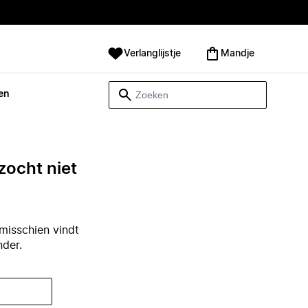
Verlanglijstje
Mandje
en
zocht niet
misschien vindt
nder.