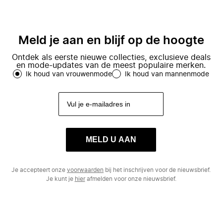
Meld je aan en blijf op de hoogte
Ontdek als eerste nieuwe collecties, exclusieve deals
en mode-updates van de meest populaire merken.
Ik houd van vrouwenmode
Ik houd van mannenmode
MELD U AAN
Je accepteert onze
voorwaarden
bij het inschrijven voor de nieuwsbrief.
Je kunt je
hier
afmelden voor onze nieuwsbrief.