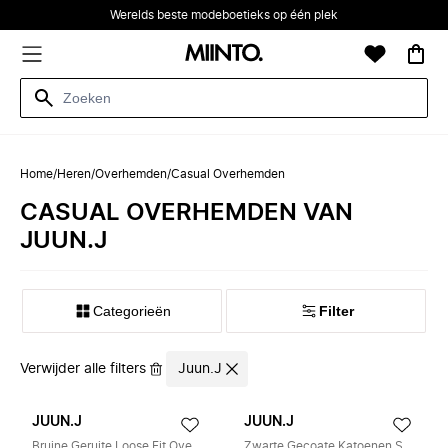
Werelds beste modeboetieks op één plek
Home
/
Heren
/
Overhemden
/
Casual Overhemden
CASUAL OVERHEMDEN VAN
JUUN.J
Categorieën
Filter
Verwijder alle filters
Juun.J
JUUN.J
JUUN.J
Bruine Geruite Loose Fit Overhemden
Zwarte Gecoate Katoenen Shirt met Getailleerde Kraag