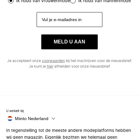
Ik houd van vrouwenmode
Ik houd van mannenmode
MELD U AAN
Je accepteert onze
voorwaarden
bij het inschrijven voor de nieuwsbrief.
Je kunt je
hier
afmelden voor onze nieuwsbrief.
U winkelt bij
Miinto Nederland
In tegenstelling tot de meeste andere modeplatforms hebben
wij geen magazijn. Eigenlijk bezitten we helemaal geen