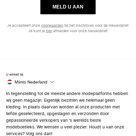
MELD U AAN
Je accepteert onze
voorwaarden
bij het inschrijven voor de nieuwsbrief.
Je kunt je
hier
afmelden voor onze nieuwsbrief.
U winkelt bij
Miinto Nederland
In tegenstelling tot de meeste andere modeplatforms hebben
wij geen magazijn. Eigenlijk bezitten we helemaal geen
kleding. In plaats daarvan worden al onze producten met
liefde geselecteerd, opgeslagen en verzonden door
gepassioneerde verkopers van 's werelds beste
modeboetieks. We wensen u veel plezier. Houdt u van onze
services? Volg ons dan!