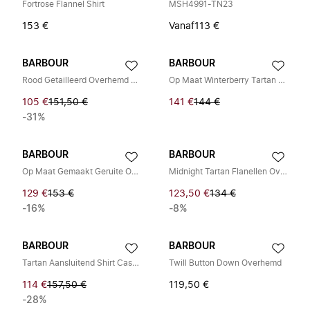
Fortrose Flannel Shirt
MSH4991-TN23
153 €
Vanaf
113 €
BARBOUR
BARBOUR
Rood Getailleerd Overhemd Twill Weefsel
Op Maat Winterberry Tartan Mouw Overhemd
105 €
151,50 €
141 €
144 €
-31%
BARBOUR
BARBOUR
Op Maat Gemaakt Geruite Overhemd
Midnight Tartan Flanellen Overhemd
129 €
153 €
123,50 €
134 €
-16%
-8%
BARBOUR
BARBOUR
Tartan Aansluitend Shirt Casual Stijl
Twill Button Down Overhemd
114 €
157,50 €
119,50 €
-28%