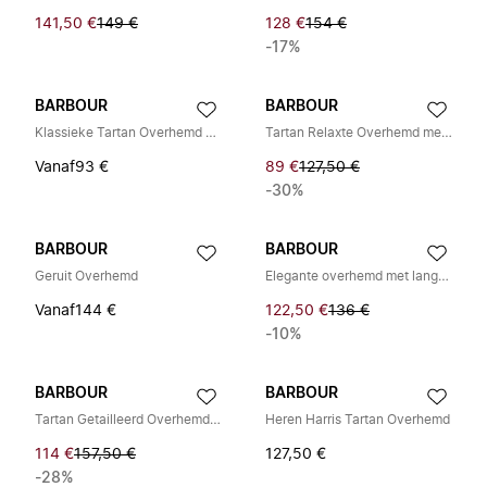
141,50 €
149 €
128 €
154 €
-17%
BARBOUR
BARBOUR
Klassieke Tartan Overhemd met Lange Mouwen
Tartan Relaxte Overhemd met Lange Mouwen
Vanaf
93 €
89 €
127,50 €
-30%
BARBOUR
BARBOUR
Geruit Overhemd
Elegante overhemd met lange mouwen ivoor
Vanaf
144 €
122,50 €
136 €
-10%
BARBOUR
BARBOUR
Tartan Getailleerd Overhemd Salie Stijl MSH4895
Heren Harris Tartan Overhemd
114 €
157,50 €
127,50 €
-28%