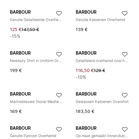
BARBOUR
BARBOUR
Geruite Getailleerde Overhemd
Geruite Katoenen Overhemd
125 €
147,50 €
139 €
-15%
BARBOUR
BARBOUR
Newbury Shirt in Uniform Groen
Getailleerd overhemd voor heren
199 €
116,50 €
129 €
-10%
BARBOUR
BARBOUR
Marineblauwe Stone-Washed Overshirt met Zakken
Gewassen Katoenen Overshirt
169 €
183,50 €
BARBOUR
BARBOUR
Geruite Patroon Overhemd
Op maat gemaakt linnen/katoenen overhemd met zak