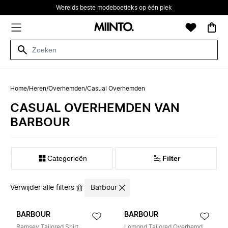
Werelds beste modeboetieks op één plek
Home
/
Heren
/
Overhemden
/
Casual Overhemden
CASUAL OVERHEMDEN VAN
BARBOUR
Categorieën
Filter
Verwijder alle filters
Barbour
BARBOUR
BARBOUR
Ramsey Tailored Shirt
Lomond Tailored Overhemd met Lange Mouwen