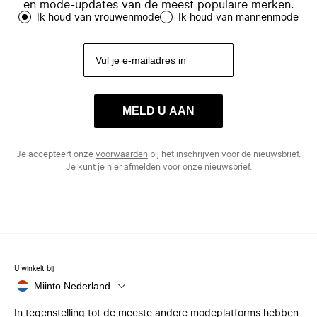
en mode-updates van de meest populaire merken.
Ik houd van vrouwenmode
Ik houd van mannenmode
MELD U AAN
Je accepteert onze
voorwaarden
bij het inschrijven voor de nieuwsbrief.
Je kunt je
hier
afmelden voor onze nieuwsbrief.
U winkelt bij
Miinto Nederland
In tegenstelling tot de meeste andere modeplatforms hebben