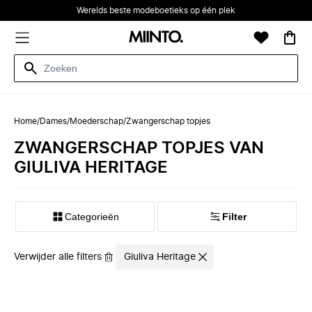
Werelds beste modeboetieks op één plek
Home
/
Dames
/
Moederschap
/
Zwangerschap topjes
ZWANGERSCHAP TOPJES VAN
GIULIVA HERITAGE
Categorieën
Filter
Verwijder alle filters
Giuliva Heritage